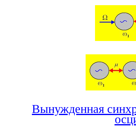
Вынужденная синхр
осц