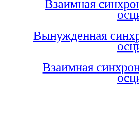
Взаимная синхрон
осц
Вынужденная синхр
осц
Взаимная синхрон
осц